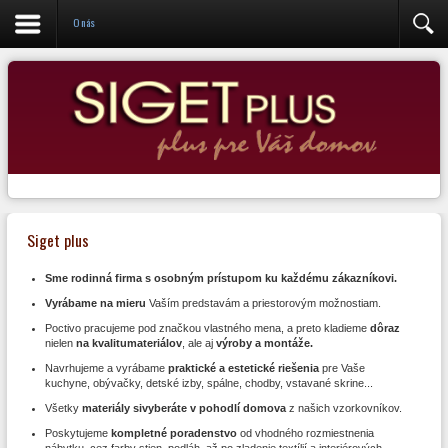
Administrácia
O nás
Siget plus
Sme rodinná firma s osobným prístupom ku každému zákazníkovi.
Vyrábame na mieru
Vaším predstavám a priestorovým možnostiam.
Poctivo pracujeme pod značkou vlastného mena, a preto kladieme
dôraz
nielen
na kvalitu
materiálov
, ale aj
výroby a montáže.
Navrhujeme a vyrábame
praktické a estetické riešenia
pre Vaše
kuchyne, obývačky, detské izby, spálne, chodby, vstavané skrine...
Všetky
materiály si
vyberáte v pohodlí domova
z našich vzorkovníkov.
Poskytujeme
kompletné poradenstvo
od vhodného rozmiestnenia
nábytku, cez farby stien, podláh, až po zladenie textílií a interiérových